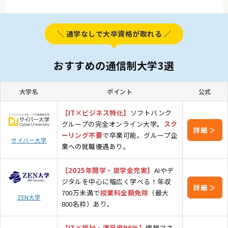
＼ 通学なしで大卒資格が取れる ／
おすすめの通信制大学3選
大学名
ポイント
公式
【IT×ビジネス特化】
ソフトバンク
グループの完全オンライン大学。
スク
詳細 ＞
ーリング不要
で卒業可能。グループ企
サイバー大学
業への就職優遇あり。
【2025年開学・奨学金充実】
AIやデ
ジタルを中心に幅広く学べる！年収
詳細 ＞
700万未満で
授業料全額免除
（最大
ZEN大学
800名枠）あり。
【IT×福祉・満足度96%】
情報マネ