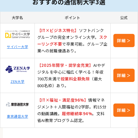
おすすめの通信制大学3選
大学名
ポイント
公式
【IT×ビジネス特化】
ソフトバンク
グループの完全オンライン大学。
スク
詳細 ＞
ーリング不要
で卒業可能。グループ企
サイバー大学
業への就職優遇あり。
【2025年開学・奨学金充実】
AIやデ
ジタルを中心に幅広く学べる！年収
詳細 ＞
700万未満で
授業料全額免除
（最大
ZEN大学
800名枠）あり。
【IT×福祉・満足度96%】
情報マネ
ジメント＋人間福祉の2学部。約15分
詳細 ＞
の動画講義。
履修継続率94%
。文科
東京通信大学
省AI教育プログラム認定。