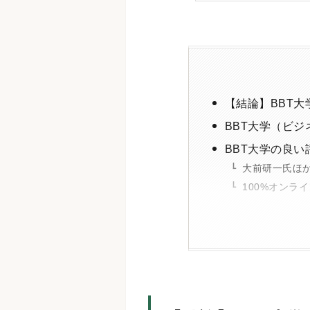
【結論】BBT
BBT大学（ビ
BBT大学の良
大前研一氏ほ
100%オンラ