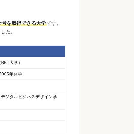
士号を取得できる大学
です。
ました。
BBT大学）
2005年開学
/ デジタルビジネスデザイン学