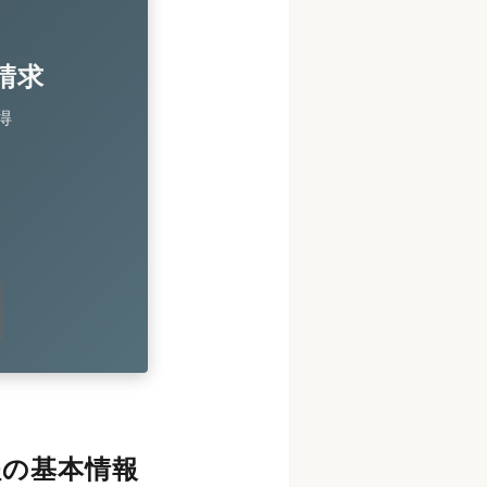
請求
得
程の基本情報