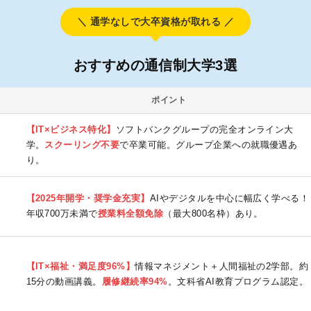
＼ 通学なしで大卒資格が取れる ／
おすすめの通信制大学3選
ポイント
【IT×ビジネス特化】
ソフトバンクグループの完全オンライン大
学。
スクーリング不要
で卒業可能。グループ企業への就職優遇あ
り。
【2025年開学・奨学金充実】
AIやデジタルを中心に幅広く学べる！
年収700万未満で
授業料全額免除
（最大800名枠）あり。
【IT×福祉・満足度96%】
情報マネジメント＋人間福祉の2学部。約
15分の動画講義。
履修継続率94%
。文科省AI教育プログラム認定。