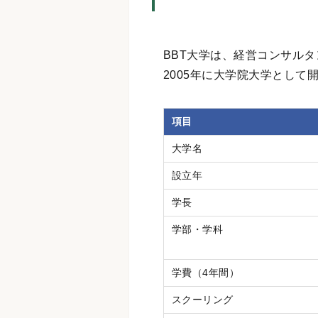
BBT大学は、経営コンサル
2005年に大学院大学として
項目
大学名
設立年
学長
学部・学科
学費（4年間）
スクーリング