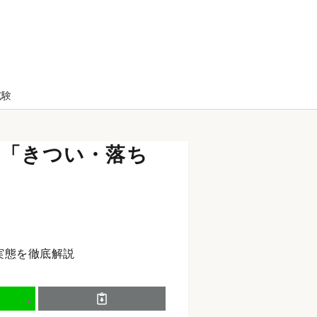
試験
判「きつい・落ち